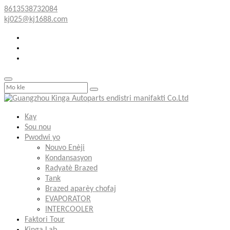
8613538732084
kj025@kj1688.com
Kay
Sou nou
Pwodwi yo
Nouvo Enèji
Kondansasyon
Radyatè Brazed
Tank
Brazed aparèy chofaj
EVAPORATOR
INTERCOOLER
Faktori Tour