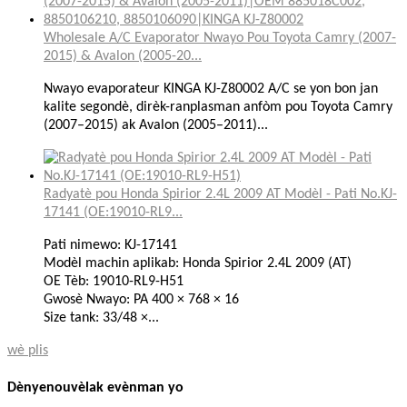
Wholesale A/C Evaporator Nwayo Pou Toyota Camry (2007-
2015) & Avalon (2005-20...
Nwayo evaporateur KINGA KJ-Z80002 A/C se yon bon jan
kalite segondè, dirèk-ranplasman anfòm pou Toyota Camry
(2007–2015) ak Avalon (2005–2011)...
Radyatè pou Honda Spirior 2.4L 2009 AT Modèl - Pati No.KJ-
17141 (OE:19010-RL9...
Pati nimewo: KJ-17141
Modèl machin aplikab: Honda Spirior 2.4L 2009 (AT)
OE Tèb: 19010-RL9-H51
Gwosè Nwayo: PA 400 × 768 × 16
Size tank: 33/48 ×...
wè plis
Dènye
nouvèl
ak evènman yo