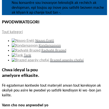
Nou konsantre sou inovasyon teknolojik ak rechèch ak
devlopman, epi toujou ap inove pou satisfè bezwen mache
ak kliyan k ap chanje tout tan -.
PWODWI
KATEGORI
Tout kategori
Nouvo Enèji
Kondansasyon
Radyatè Brazed
Tank
Brazed aparèy chofaj
Chwa ideyal la pou
amelyore efikasite.
Fè egzateman kontwole tout materyèl anvan tout koreksyon ak
oksilyè pou asire ke pwodwi yo satisfè kondisyon ki wo -bon jan
kalite.
Vann cho nou an
pwodwi yo