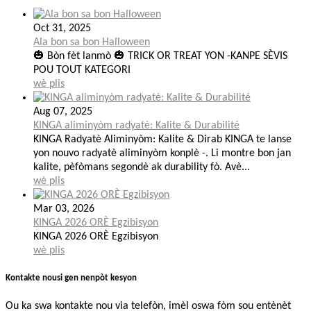
Oct 31, 2025
Ala bon sa bon Halloween
🎃 Bòn fèt lanmò 🎃 TRICK OR TREAT YON -KANPE SÈVIS
POU TOUT KATEGORI
wè plis
Aug 07, 2025
KINGA aliminyòm radyatè: Kalite & Durabilité
KINGA Radyatè Aliminyòm: Kalite & Dirab KINGA te lanse
yon nouvo radyatè aliminyòm konplè -. Li montre bon jan
kalite, pèfòmans segondè ak durability fò. Avè...
wè plis
Mar 03, 2026
KINGA 2026 ORÈ Egzibisyon
KINGA 2026 ORÈ Egzibisyon
wè plis
Kontakte nou
si gen nenpòt kesyon
Ou ka swa kontakte nou via telefòn, imèl oswa fòm sou entènèt