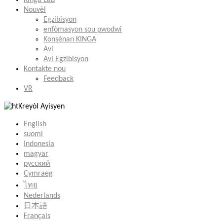
Kinga Lab
Nouvèl
Egzibisyon
enfòmasyon sou pwodwi
Konsènan KINGA
Avi
Avi Egzibisyon
Kontakte nou
Feedback
VR
Kreyòl Ayisyen
English
suomi
Indonesia
magyar
русский
Cymraeg
ไทย
Nederlands
日本語
Français