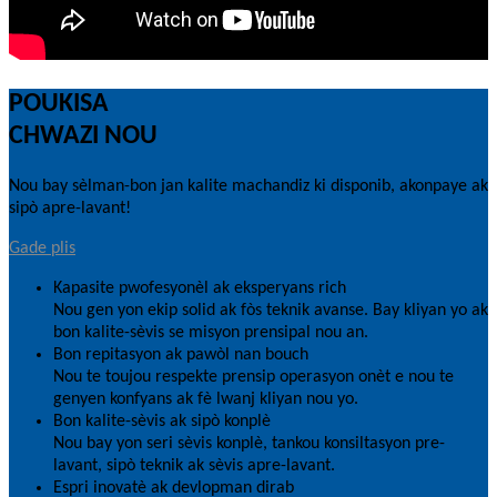
POUKISA
CHWAZI NOU
Nou bay sèlman-bon jan kalite machandiz ki disponib, akonpaye ak
sipò apre-lavant!
Gade plis
Kapasite pwofesyonèl ak eksperyans rich
Nou gen yon ekip solid ak fòs teknik avanse. Bay kliyan yo ak
bon kalite-sèvis se misyon prensipal nou an.
Bon repitasyon ak pawòl nan bouch
Nou te toujou respekte prensip operasyon onèt e nou te
genyen konfyans ak fè lwanj kliyan nou yo.
Bon kalite-sèvis ak sipò konplè
Nou bay yon seri sèvis konplè, tankou konsiltasyon pre-
lavant, sipò teknik ak sèvis apre-lavant.
Espri inovatè ak devlopman dirab