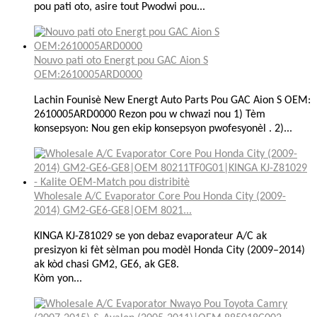
pou pati oto, asire tout Pwodwi pou...
Nouvo pati oto Energt pou GAC Aion S
OEM:2610005ARD0000
Lachin Founisè New Energt Auto Parts Pou GAC Aion S OEM:
2610005ARD0000 Rezon pou w chwazi nou 1) Tèm
konsepsyon: Nou gen ekip konsepsyon pwofesyonèl . 2)...
Wholesale A/C Evaporator Core Pou Honda City (2009-
2014) GM2-GE6-GE8|OEM 8021...
KINGA KJ-Z81029 se yon debaz evaporateur A/C ak
presizyon ki fèt sèlman pou modèl Honda City (2009–2014)
ak kòd chasi GM2, GE6, ak GE8.
Kòm yon...