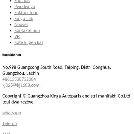
Sou nou
Pwodwi yo
Faktori Tour
Kinga Lab
Nouvèl
Kontakte nou
VR
Kote ki gen kat
Kontakte nou
No.998 Guangcong South Road, Taiping, Distri Conghua,
Guangzhou, Lachin
+8613538732084
kj025@kj1688.com
Copyright © Guangzhou Kinga Autoparts endistri manifakti Co.Ltd
tout dwa rezève.
whatsapp
Telefòn