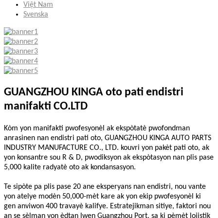
Việt Nam
Svenska
GUANGZHOU KINGA oto pati endistri
manifakti CO.LTD
Kòm yon manifakti pwofesyonèl ak ekspòtatè pwofondman
anrasinen nan endistri pati oto, GUANGZHOU KINGA AUTO PARTS
INDUSTRY MANUFACTURE CO., LTD. kouvri yon pakèt pati oto, ak
yon konsantre sou R & D, pwodiksyon ak ekspòtasyon nan plis pase
5,000 kalite radyatè oto ak kondansasyon.
Te sipòte pa plis pase 20 ane eksperyans nan endistri, nou vante
yon atelye modèn 50,000-mèt kare ak yon ekip pwofesyonèl ki
gen anviwon 400 travayè kalifye. Estratejikman sitiye, faktori nou
an se sèlman yon èdtan lwen Guangzhou Port, sa ki pèmèt lojistik